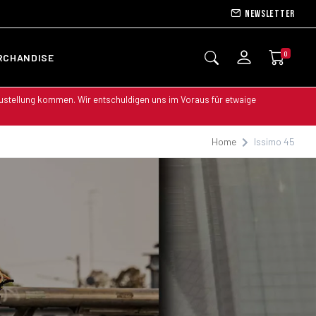
Newsletter
0
RCHANDISE
 Zustellung kommen. Wir entschuldigen uns im Voraus für etwaige
Home
Issimo 45