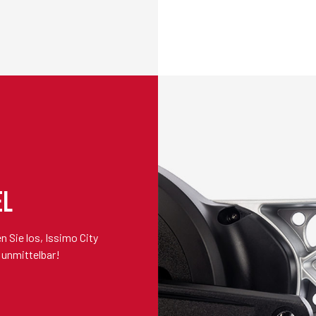
EL
n Sie los, Issimo City
d unmittelbar!