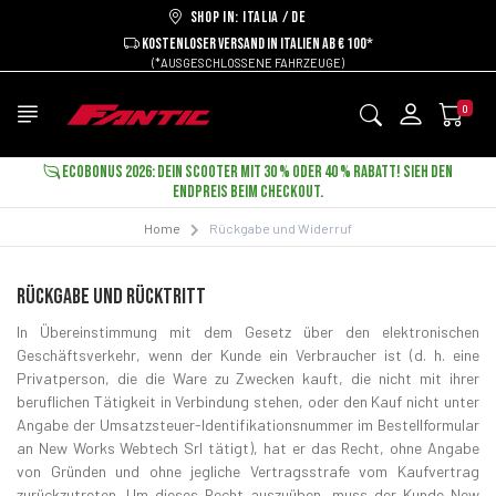
Shop in: ITALIA / DE
KOSTENLOSER VERSAND IN ITALIEN AB € 100*
(*AUSGESCHLOSSENE FAHRZEUGE)
0
ECOBONUS 2026: DEIN SCOOTER MIT 30 % ODER 40 % RABATT! SIEH DEN
ENDPREIS BEIM CHECKOUT.
Home
Rückgabe und Widerruf
RÜCKGABE UND RÜCKTRITT
In Übereinstimmung mit dem Gesetz über den elektronischen
Geschäftsverkehr, wenn der Kunde ein Verbraucher ist (d. h. eine
Privatperson, die die Ware zu Zwecken kauft, die nicht mit ihrer
beruflichen Tätigkeit in Verbindung stehen, oder den Kauf nicht unter
Angabe der Umsatzsteuer-Identifikationsnummer im Bestellformular
an New Works Webtech Srl tätigt), hat er das Recht, ohne Angabe
von Gründen und ohne jegliche Vertragsstrafe vom Kaufvertrag
zurückzutreten. Um dieses Recht auszuüben, muss der Kunde New