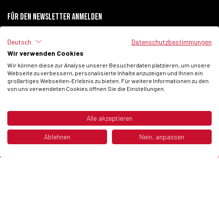
Für den newsletter anmelden
Deutsch
Datenschutzbestimmungen
Wir verwenden Cookies
Ich habe die
Datenschutzbestimmungen
der Website gelesen.
Wir können diese zur Analyse unserer Besucherdaten platzieren, um unsere
Webseite zu verbessern, personalisierte Inhalte anzuzeigen und Ihnen ein
Ich stimme der Verarbeitung meiner persönlichen Daten zu, um kommerzielle
großartiges Webseiten-Erlebnis zu bieten. Für weitere Informationen zu den
Mitteilungen von Fantic Motor SPA zu erhalten.
von uns verwendeten Cookies öffnen Sie die Einstellungen.
Alle akzeptieren
© 2026 Fantic Inc. All rights reserved.
Ablehnen
Nein, anpassen
P.IVA 02658930132