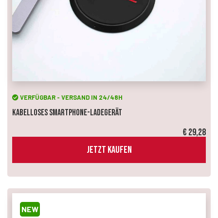
VERFÜGBAR - VERSAND IN 24/48H
Kabelloses Smartphone-Ladegerät
€ 29,28
JETZT KAUFEN
NEW