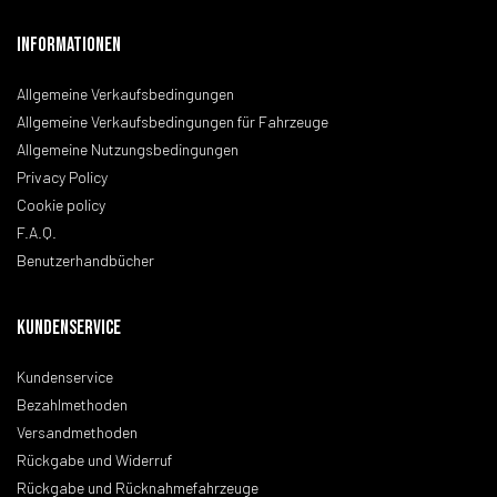
Informationen
Allgemeine Verkaufsbedingungen
Allgemeine Verkaufsbedingungen für Fahrzeuge
Allgemeine Nutzungsbedingungen
Privacy Policy
Cookie policy
F.A.Q.
Benutzerhandbücher
KUNDENSERVICE
Kundenservice
Bezahlmethoden
Versandmethoden
Rückgabe und Widerruf
Rückgabe und Rücknahmefahrzeuge