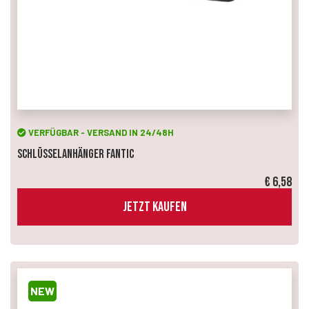
VERFÜGBAR - VERSAND IN 24/48H
Schlüsselanhänger Fantic
€ 6,58
JETZT KAUFEN
NEW