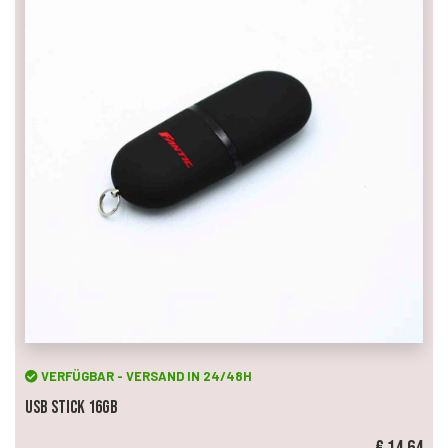
VERFÜGBAR - VERSAND IN 24/48H
USB Stick 16GB
€ 14,64