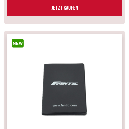
JETZT KAUFEN
NEW