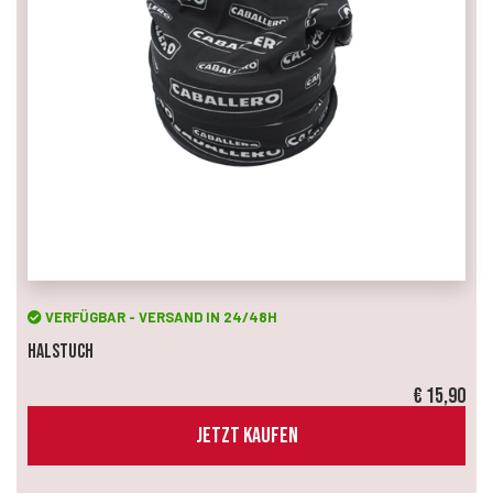
VERFÜGBAR - VERSAND IN 24/48H
Halstuch
€ 15,90
JETZT KAUFEN