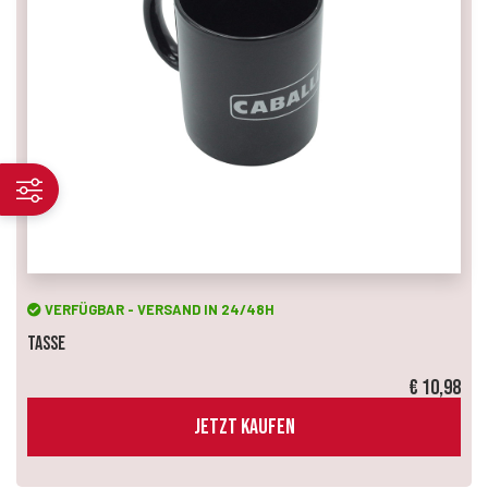
VERFÜGBAR - VERSAND IN 24/48H
Tasse
€ 10,98
JETZT KAUFEN