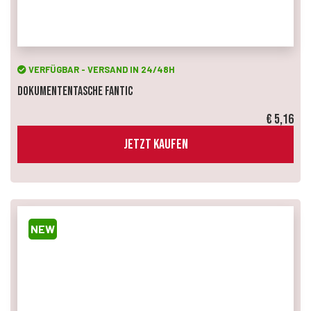
VERFÜGBAR - VERSAND IN 24/48H
Dokumententasche Fantic
€ 5,16
JETZT KAUFEN
NEW