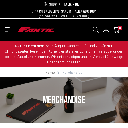
Shop in: ITALIA / DE
KOSTENLOSER VERSAND IN ITALIEN AB € 100*
(*AUSGESCHLOSSENE FAHRZEUGE)
0
LIEFERHINWEIS:
Im August kann es aufgrund verkürzter
Öffnungszeiten bei einigen Kurierdienststellen zu leichten Verzögerungen
bei der Zustellung kommen. Wir entschuldigen uns im Voraus für etwaige
Unannehmlichkeiten.
Home
Merchandise
MERCHANDISE