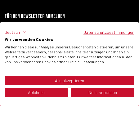
Für den newsletter anmelden
Deutsch
Datenschutzbestimmungen
Wir verwenden Cookies
Ich habe die
Datenschutzbestimmungen
der Website gelesen.
Wir können diese zur Analyse unserer Besucherdaten platzieren, um unsere
Webseite zu verbessern, personalisierte Inhalte anzuzeigen und Ihnen ein
Ich stimme der Verarbeitung meiner persönlichen Daten zu, um kommerzielle
großartiges Webseiten-Erlebnis zu bieten. Für weitere Informationen zu den
Mitteilungen von Fantic Motor SPA zu erhalten.
von uns verwendeten Cookies öffnen Sie die Einstellungen.
Alle akzeptieren
© 2026 Fantic Inc. All rights reserved.
Ablehnen
Nein, anpassen
P.IVA 02658930132