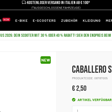
KOSTENLOSER VERSAND IN ITALIEN AB € 100*
(*AUSGESCHLOSSENE FAHRZEUGE)
NEW
ER
E-BIKE
E-SCOOTERS
ZUBEHÖR
KLEIDUNG
ME
US 2026: DEIN SCOOTER MIT 30 % ODER 40 % RABATT! SIEH DEN ENDPREIS BEIM
NEW
CABALLERO 
PRODUKTCODE: 08787005
€ 2,50
ARTIKEL VERFÜGBAR