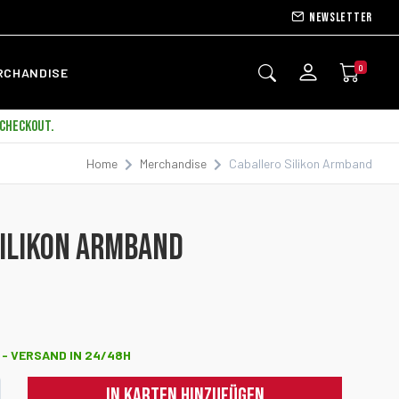
Newsletter
0
RCHANDISE
 CHECKOUT.
Home
Merchandise
Caballero Silikon Armband
NEW
SILIKON ARMBAND
 - VERSAND IN 24/48H
IN KARTEN HINZUFÜGEN