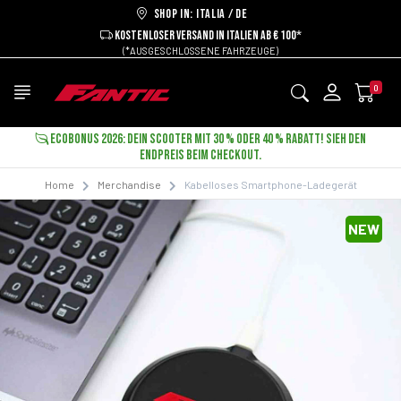
Shop in: ITALIA / DE
KOSTENLOSER VERSAND IN ITALIEN AB € 100*
(*AUSGESCHLOSSENE FAHRZEUGE)
0
ECOBONUS 2026: DEIN SCOOTER MIT 30 % ODER 40 % RABATT! SIEH DEN
ENDPREIS BEIM CHECKOUT.
Home
Merchandise
Kabelloses Smartphone-Ladegerät
NEW