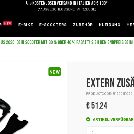
KOSTENLOSER VERSAND IN ITALIEN AB € 100*
(*AUSGESCHLOSSENE FAHRZEUGE)
NEW
ER
E-BIKE
E-SCOOTERS
ZUBEHÖR
KLEIDUNG
ME
US 2026: DEIN SCOOTER MIT 30 % ODER 40 % RABATT! SIEH DEN ENDPREIS BEIM
NEW
EXTERN ZUS
PRODUKTCODE: B1200111020
€ 51,24
ARTIKEL VERFÜGBAR 