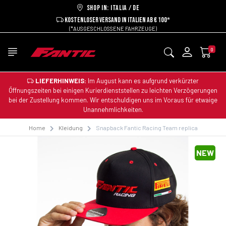
Shop in: ITALIA / DE
KOSTENLOSER VERSAND IN ITALIEN AB € 100*
(*AUSGESCHLOSSENE FAHRZEUGE)
0
LIEFERHINWEIS:
Im August kann es aufgrund verkürzter
Öffnungszeiten bei einigen Kurierdienststellen zu leichten Verzögerungen
bei der Zustellung kommen. Wir entschuldigen uns im Voraus für etwaige
Unannehmlichkeiten.
Home
Kleidung
Snapback Fantic Racing Team replica
NEW