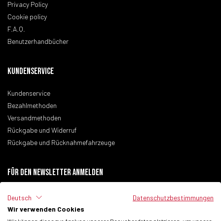
Privacy Policy
Cookie policy
F.A.Q.
Benutzerhandbücher
KUNDENSERVICE
Kundenservice
Bezahlmethoden
Versandmethoden
Rückgabe und Widerruf
Rückgabe und Rücknahmefahrzeuge
Für den newsletter anmelden
Deutsch
Datenschutzbestimmungen
Wir verwenden Cookies
Ich habe die
Datenschutzbestimmungen
der Website gelesen.