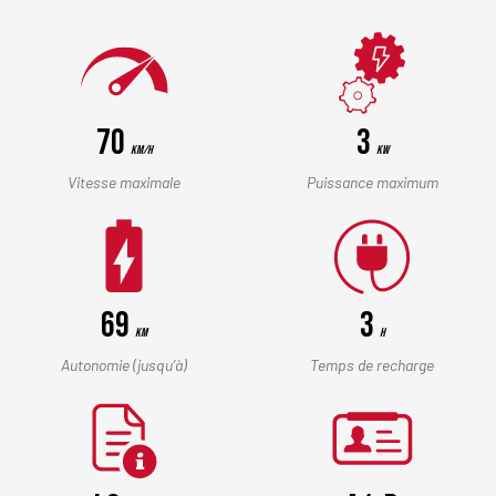
70
3
Km/h
kW
Vitesse maximale
Puissance maximum
69
3
Km
h
Autonomie (jusqu’à)
Temps de recharge