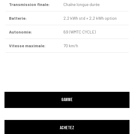
Transmission finale:
Chaîne longue durée
Batterie:
2,2 kWh std + 2,2 kWh option
Autonomie:
69 (WMTC CYCLE)
Vitesse maximale:
70 km/h
GAMME
ACHETEZ