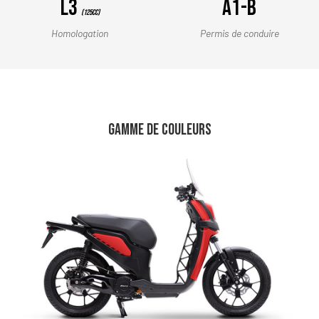
L3
A1-B
(125cc)
Homologation
Permis de conduire
GAMME DE COULEURS