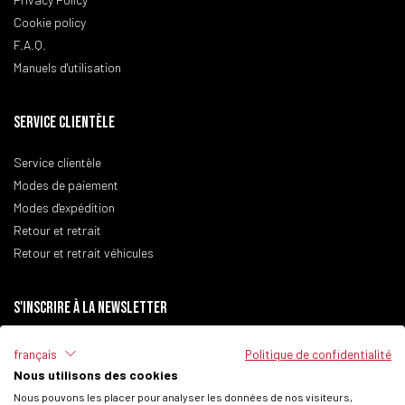
Cookie policy
F.A.Q.
Manuels d'utilisation
SERVICE CLIENTÈLE
Service clientèle
Modes de paiement
Modes d'expédition
Retour et retrait
Retour et retrait véhicules
S'inscrire à la newsletter
français
Politique de confidentialité
Nous utilisons des cookies
J'ai lu la
politique de confidentialité
du site.
Nous pouvons les placer pour analyser les données de nos visiteurs,