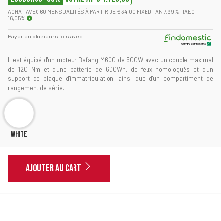
ACHAT AVEC
60
MENSUALITÉS À PARTIR DE €
34,00
FIXED TAN
7,99
%, TAEG
16,05
%
Payer en plusieurs fois avec
Il est équipé d'un moteur Bafang M600 de 500W avec un couple maximal
de 120 Nm et d'une batterie de 600Wh, de feux homologués et d'un
support de plaque d'immatriculation, ainsi que d'un compartiment de
rangement de série.
White
AJOUTER AU CART