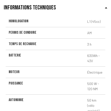
INFORMATIONS TECHNIQUES
Homologation
L1 (45cc)
Permis de conduire
AM
Temps de recharge
3 h
Batterie
630Wh -
43V
Moteur
Électrique
Puissance
500 W -
120 NM
Autonomie
50 km
(vélo
assisté)