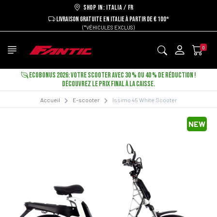
Shop in: ITALIA / FR
LIVRAISON GRATUITE EN ITALIE À PARTIR DE € 100*
(*VÉHICULES EXCLUS)
0
ECOBONUS 2026: VOTRE SCOOTER AVEC 30 % OU 40 % DE RÉDUCTION !
DÉCOUVREZ LE PRIX FINAL À LA CAISSE.
Accueil
E-scooter
Issimo 45 White Scooter
NEW