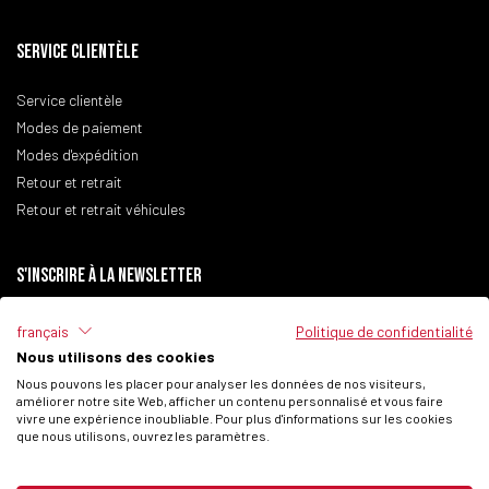
SERVICE CLIENTÈLE
Service clientèle
Modes de paiement
Modes d'expédition
Retour et retrait
Retour et retrait véhicules
S'inscrire à la newsletter
français
Politique de confidentialité
Nous utilisons des cookies
J'ai lu la
politique de confidentialité
du site.
Nous pouvons les placer pour analyser les données de nos visiteurs,
améliorer notre site Web, afficher un contenu personnalisé et vous faire
Je consens au traitement de mes données personnelles pour recevoir des
vivre une expérience inoubliable. Pour plus d'informations sur les cookies
communications commerciales de la part de Fantic Motor SPA.
que nous utilisons, ouvrez les paramètres.