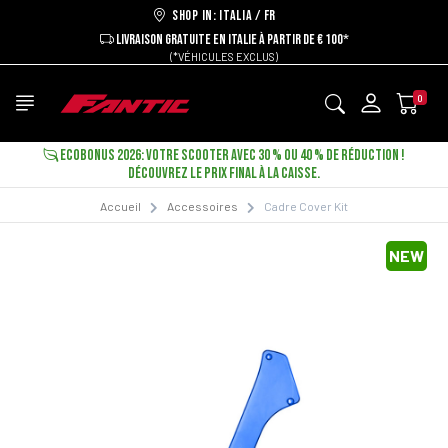
Shop in: ITALIA / FR
LIVRAISON GRATUITE EN ITALIE À PARTIR DE € 100*
(*VÉHICULES EXCLUS)
0
ECOBONUS 2026: VOTRE SCOOTER AVEC 30 % OU 40 % DE RÉDUCTION !
DÉCOUVREZ LE PRIX FINAL À LA CAISSE.
Accueil
Accessoires
Cadre Cover Kit
NEW