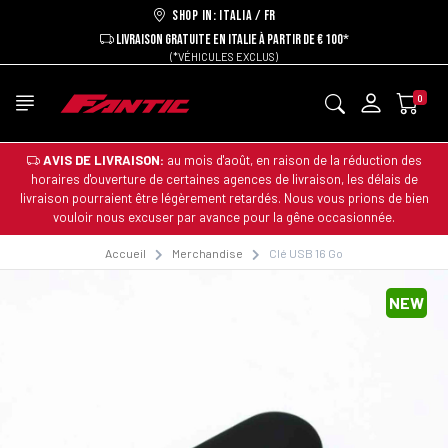
Shop in: ITALIA / FR
LIVRAISON GRATUITE EN ITALIE À PARTIR DE € 100*
(*VÉHICULES EXCLUS)
0
AVIS DE LIVRAISON:
au mois d'août, en raison de la réduction des
horaires d'ouverture de certaines agences de livraison, les délais de
livraison pourraient être légèrement retardés. Nous vous prions de bien
vouloir nous excuser par avance pour la gêne occasionnée.
Accueil
Merchandise
Clé USB 16 Go
NEW