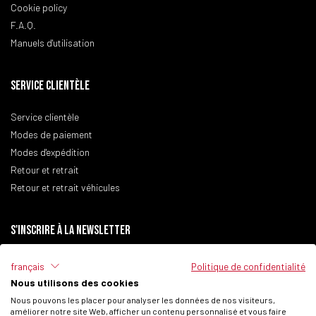
Cookie policy
F.A.Q.
Manuels d'utilisation
SERVICE CLIENTÈLE
Service clientèle
Modes de paiement
Modes d'expédition
Retour et retrait
Retour et retrait véhicules
S'inscrire à la newsletter
français
Politique de confidentialité
Nous utilisons des cookies
J'ai lu la
politique de confidentialité
du site.
Nous pouvons les placer pour analyser les données de nos visiteurs,
améliorer notre site Web, afficher un contenu personnalisé et vous faire