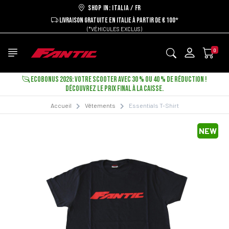
Shop in: ITALIA / FR
LIVRAISON GRATUITE EN ITALIE À PARTIR DE € 100*
(*VÉHICULES EXCLUS)
0
ECOBONUS 2026: VOTRE SCOOTER AVEC 30 % OU 40 % DE RÉDUCTION !
DÉCOUVREZ LE PRIX FINAL À LA CAISSE.
Accueil
Vêtements
Essentials T-Shirt
NEW