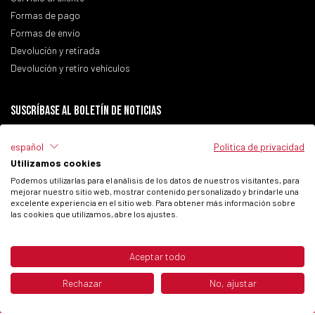
Formas de pago
Formas de envío
Devolución y retirada
Devolución y retiro vehículos
Suscríbase al boletín de noticias
español
Política de privacidad
Utilizamos cookies
He leído la
Política de Privacidad
del sitio.
Podemos utilizarlas para el análisis de los datos de nuestros visitantes, para
mejorar nuestro sitio web, mostrar contenido personalizado y brindarle una
Autorizo el tratamiento de mis datos personales para recibir comunicaciones
excelente experiencia en el sitio web. Para obtener más información sobre
comerciales de Fantic Motor SPA.
las cookies que utilizamos, abre los ajustes.
Aceptar todo
© 2026 Fantic Inc. All rights reserved.
Rechazar
No, ajustar
P.IVA 02658930132