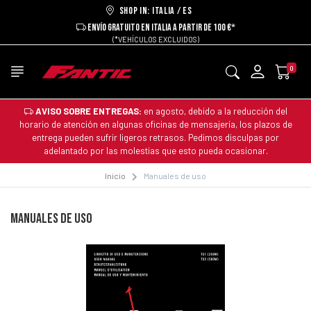
Shop in: ITALIA / ES
ENVÍO GRATUITO EN ITALIA A PARTIR DE 100 €*
(*VEHÍCULOS EXCLUIDOS)
0
AVISO SOBRE ENTREGAS:
en agosto, debido a la reducción del
horario de atención en algunas oficinas de mensajería, los plazos de
entrega pueden sufrir ligeros retrasos. Pedimos disculpas por
adelantado por las molestias que esto pueda ocasionar.
Inicio
Manuales de uso
MANUALES DE USO