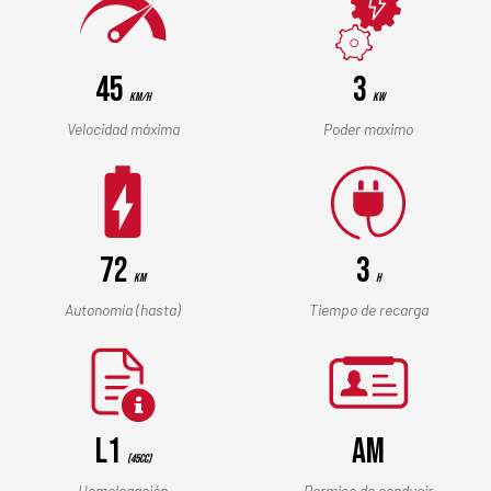
45
3
Km/h
kW
Velocidad máxima
Poder maximo
72
3
Km
h
Autonomía (hasta)
Tiempo de recarga
L1
AM
(45cc)
Homologación
Permiso de conducir