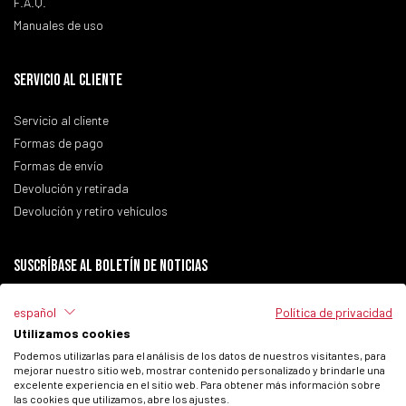
F.A.Q.
Manuales de uso
SERVICIO AL CLIENTE
Servicio al cliente
Formas de pago
Formas de envío
Devolución y retirada
Devolución y retiro vehículos
Suscríbase al boletín de noticias
español
Política de privacidad
Utilizamos cookies
He leído la
Política de Privacidad
del sitio.
Podemos utilizarlas para el análisis de los datos de nuestros visitantes, para
mejorar nuestro sitio web, mostrar contenido personalizado y brindarle una
Autorizo el tratamiento de mis datos personales para recibir comunicaciones
excelente experiencia en el sitio web. Para obtener más información sobre
comerciales de Fantic Motor SPA.
las cookies que utilizamos, abre los ajustes.