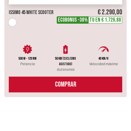
€ 2.290,00
Issimo 45 White Scooter
ECOBONUS -30%
Tu en € 1.726,88
500 W - 120 NM
50 km (ciclismo
40 km/h
Potencia
Velocidad máxima
asistido)
Autonomía
COMPRAR