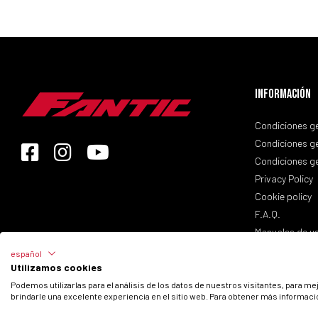
Información
Condiciones ge
Condiciones ge
Condiciones ge
Privacy Policy
Cookie policy
F.A.Q.
Manuales de u
español
Utilizamos cookies
© 2026 Fantic Inc. All rights reserved.
Podemos utilizarlas para el análisis de los datos de nuestros visitantes, para m
brindarle una excelente experiencia en el sitio web. Para obtener más informació