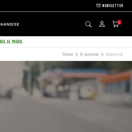
Newsletter
0
CHANDISE
NAL AL PAGAR.
Home
E-scooter
Issimo 45