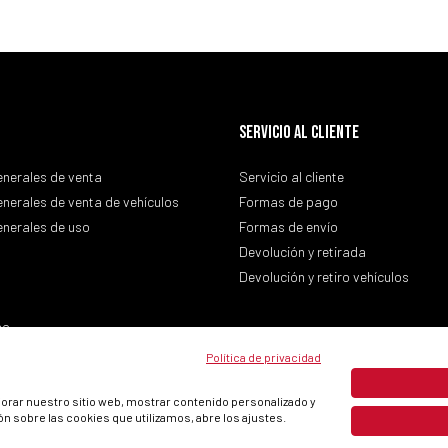
SERVICIO AL CLIENTE
nerales de venta
Servicio al cliente
nerales de venta de vehículos
Formas de pago
nerales de uso
Formas de envío
Devolución y retirada
Devolución y retiro vehículos
so
Política de privacidad
ejorar nuestro sitio web, mostrar contenido personalizado y
n sobre las cookies que utilizamos, abre los ajustes.