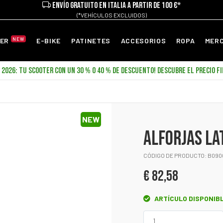
ENVÍO GRATUITO EN ITALIA A PARTIR DE 100 €*
(*VEHÍCULOS EXCLUIDOS)
NEW
TER
E-BIKE
PATINETES
ACCESORIOS
ROPA
MER
2026: TU SCOOTER CON UN 30 % O 40 % DE DESCUENTO! DESCUBRE EL PRECIO FI
NEW
ALFORJAS LA
CÓDIGO DE PRODUCTO: B090
€ 82,58
ARTÍCULO DISPONIBL