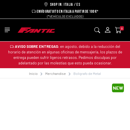
Shop in: ITALIA / ES
ENVÍO GRATUITO EN ITALIA A PARTIR DE 100 €*
(*VEHÍCULOS EXCLUIDOS)
0
AVISO SOBRE ENTREGAS:
en agosto, debido a la reducción del
horario de atención en algunas oficinas de mensajería, los plazos de
entrega pueden sufrir ligeros retrasos. Pedimos disculpas por
adelantado por las molestias que esto pueda ocasionar.
Inicio
Merchandise
Bolìgrafo de Metal
NEW