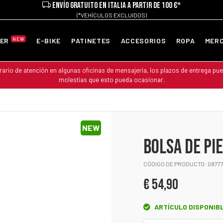
ENVÍO GRATUITO EN ITALIA A PARTIR DE 100 €*
(*VEHÍCULOS EXCLUIDOS)
NEW
TER
E-BIKE
PATINETES
ACCESORIOS
ROPA
MER
rario de atención en algunas oficinas de mensajería, los plazos de entrega pue
molestias que esto pueda ocasionar.
NEW
BOLSA DE PI
CÓDIGO DE PRODUCTO: 0877
€ 54,90
ARTÍCULO DISPONIBL