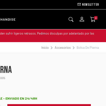
Newsletter
0
CHANDISE
den sufrir ligeros retrasos. Pedimos disculpas por adelantado por las
Inicio
Accesorios
Bolsa De Pierna
ERNA
7005
E - ENVIADO EN 24/48H