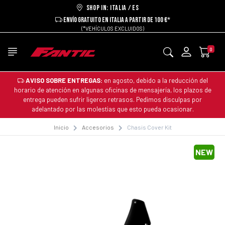
Shop in: ITALIA / ES
ENVÍO GRATUITO EN ITALIA A PARTIR DE 100 €*
(*VEHÍCULOS EXCLUIDOS)
0
AVISO SOBRE ENTREGAS:
en agosto, debido a la reducción del
horario de atención en algunas oficinas de mensajería, los plazos de
entrega pueden sufrir ligeros retrasos. Pedimos disculpas por
adelantado por las molestias que esto pueda ocasionar.
Inicio
Accesorios
Chasis Cover Kit
NEW